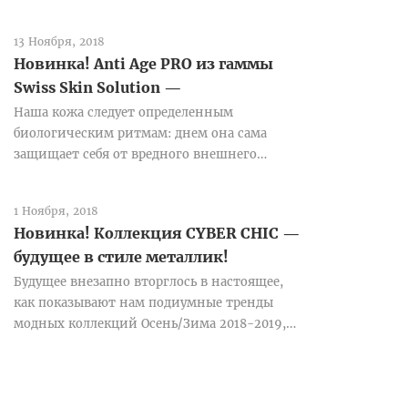
Радиной. Это подробные видеоинструк...
13 Ноября, 2018
Новинка! Anti Age PRO из гаммы
Swiss Skin Solution —
хронобиология на службе
Наша кожа следует определенным
молодости!
биологическим ритмам: днем она сама
защищает себя от вредного внешнего
воздействия, а ночью - восстанавливается.
Но н...
1 Ноября, 2018
Новинка! Коллекция CYBER CHIC —
будущее в стиле металлик!
Будущее внезапно вторглось в настоящее,
как показывают нам подиумные тренды
модных коллекций Осень/Зима 2018-2019,
наполненные замысловатым дизайном...