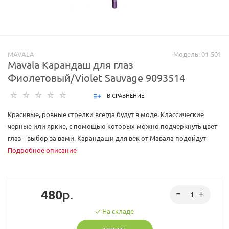
MAVALA
Модель: 01-501
Mavala Карандаш для глаз
Фиолетовый/Violet Sauvage 9093514
В СРАВНЕНИЕ
Красивые, ровные стрелки всегда будут в моде. Классические
черные или яркие, с помощью которых можно подчеркнуть цвет
глаз – выбор за вами. Карандаши для век от Мавала подойдут
даже чувствительным глазам, так как имеют достаточно мягкую
Подробное описание
кремовую текстуру - вам не придется нажимать слишком сильно,
чтобы провести линию.
480
р.
На складе