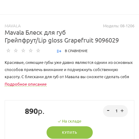
MAVALA
Модель: 08-1206
Mavala Блеск для губ
Грейпфрут/Lip gloss Grapefruit 9096029
В СРАВНЕНИЕ
Красивые, сияющие губы уже давно являются одним из основных
способов привлечь внимание и подчеркнуть собственную
красоту. С блесками для губ от Мавала вы сможете сделать себя
еще соблазнительней! В их состав входят мельчайшие
Подробное описание
мерцающие частички перламутра, которые создают эффект
восхитительного объема, а также эффективные ухаживающие
компоненты. Витамин Е увлажняет и защищает чувствительную
890
р.
кожу губ, а масло виноградный косточек обеспечивает питание и
обновление. Блески имеют приятную, не липкую текстуру,
На складе
прекрасно наносятся и долго держаться. Широкая палитра
КУПИТЬ
позволяет подобрать средство на все случаи жизни – яркие цвета