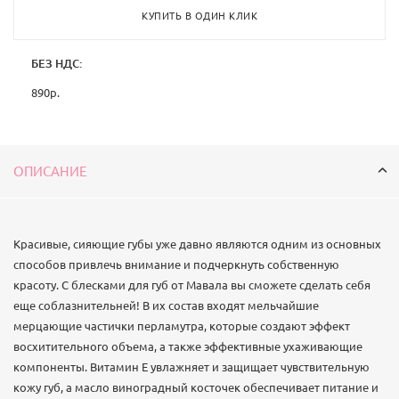
подойдут для вечеринки, а полупрозрачные светлые – для
КУПИТЬ В ОДИН КЛИК
дневного макияжа. Блеск обладает легким, приятным ароматом
ванили.
БЕЗ НДС:
890
р.
ОПИСАНИЕ
Красивые, сияющие губы уже давно являются одним из основных
способов привлечь внимание и подчеркнуть собственную
красоту. С блесками для губ от Мавала вы сможете сделать себя
еще соблазнительней! В их состав входят мельчайшие
мерцающие частички перламутра, которые создают эффект
восхитительного объема, а также эффективные ухаживающие
компоненты. Витамин Е увлажняет и защищает чувствительную
кожу губ, а масло виноградный косточек обеспечивает питание и